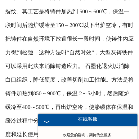
裂纹。其工艺是将铸件加热到 500～600℃，保温一
段时间后随炉缓冷至150～200℃以下出炉空冷，有时
把铸件在自然环境下放置很长一段时间，使铸件内应
力得到松弛，这种方法叫“自然时效”，大型灰铸铁件
可以采用此法来消除铸造应力。 石墨化退火以消除
白口组织，降低硬度，改善切削加工性能。方法是将
铸件加热到850～900℃，保温 2～5小时，然后随炉
缓冷至400～500℃，再出炉空冷，使渗碳体在保温和
在线客服
缓冷过程中分解而形成石墨。 表面淬火提高表面硬
度和延长使用寿命。如对于机床导轨表面和内燃机汽
欢迎您的咨询，期待为您服务!