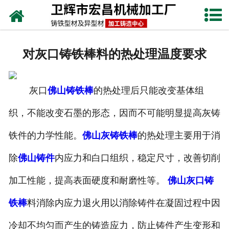
网站首页
关于我们
对灰口铸铁棒料的热处理温度要求
产品中心
灰口
佛山铸铁棒
的热处理后只能改变基体组
新闻动态
织，不能改变石墨的形态，因而不可能明显提高灰铸
铸铁工艺
铁件的力学性能。
佛山灰铸铁棒
的热处理主要用于消
生产设备
除
佛山铸件
内应力和白口组织，稳定尺寸，改善切削
联系我们
加工性能，提高表面硬度和耐磨性等。
佛山灰口铸
铁棒
料消除内应力退火用以消除铸件在凝固过程中因
冷却不均匀而产生的铸造应力，防止铸件产生变形和