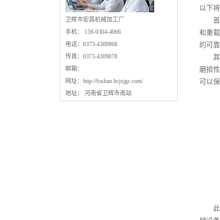
以下将
卫辉市宏昌机械加工厂
首先
手机： 159-9304-4066
和重载
电话：0373-4309868
的可靠
传真：0373-4309878
其次
邮箱：
磨损性
网址：
http://foshan.hcjxjgc.com/
可以保
地址： 河南省卫辉市南站
此外