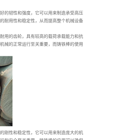
好的韧性和强度，它可以用来制造承受高压
的耐用性和稳定性，从而提高整个机械设备
耐用的齿轮，具有较高的载荷承载能力和抗
机械的正常运行至关重要，而铸铁棒的使用
的刚性和稳定性，它可以用来制造庞大的机