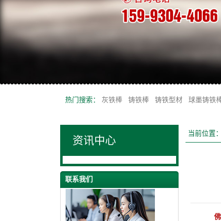
热门搜索：
灰铁棒
铸铁棒
铸铁型材
球墨铸铁
当前位置
资讯中心
联系我们
佛