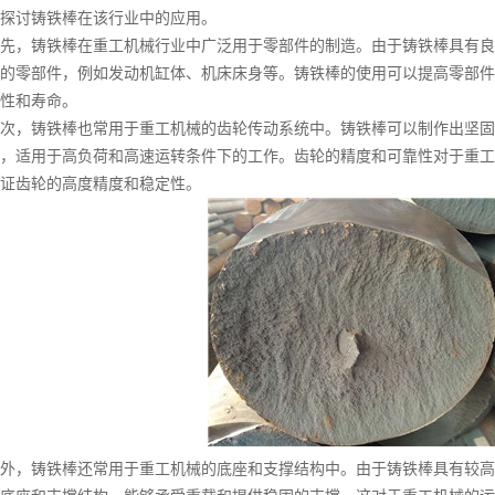
探讨铸铁棒在该行业中的应用。
，铸铁棒在重工机械行业中广泛用于零部件的制造。由于铸铁棒具有良
的零部件，例如发动机缸体、机床床身等。铸铁棒的使用可以提高零部件
性和寿命。
，铸铁棒也常用于重工机械的齿轮传动系统中。铸铁棒可以制作出坚固
，适用于高负荷和高速运转条件下的工作。齿轮的精度和可靠性对于重工
证齿轮的高度精度和稳定性。
，铸铁棒还常用于重工机械的底座和支撑结构中。由于铸铁棒具有较高