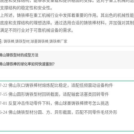
底座和支撑结构，能够承受重载和提供稳固的支撑。这对于重工机械的运
支撑结构的稳定性和安全性。
所述，铸铁棒在重工机械行业中发挥着重要的作用。其出色的机械性能
底座和支撑结构的理想选择。通过选用合适的铸铁棒材料，并加强对其制
满足不同行业对于可靠机械设备的需求。
:
铸铁棒,铸铁型材,球墨铸铁棒,铸铁棒厂家
佛山铸铁型材的成型方法
佛山铸铁棒的球化率如何快速鉴别？
7-22
佛山灰口铸铁棒材熔炼配比稳定，适配低频震动设备构件
7-15
佛山圆形铸铁型材回转截面，适配轴套活塞类回转零件
7-01
反复冲击传动零件下料，佛山球墨铸铁棒牌号怎么挑选
6-24
佛山铸铁型材分圆、方、异形截面，匹配不同零件毛坯外形