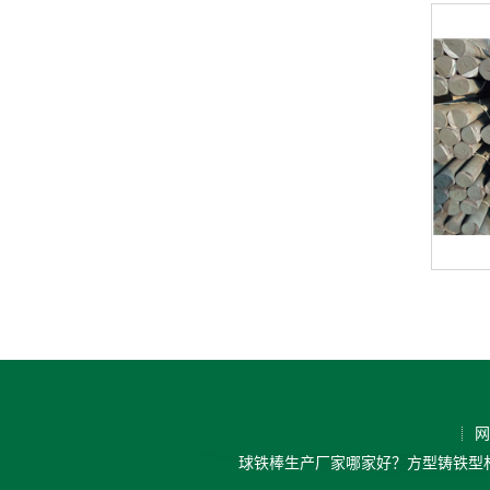
网
球铁棒生产厂家哪家好？方型铸铁型