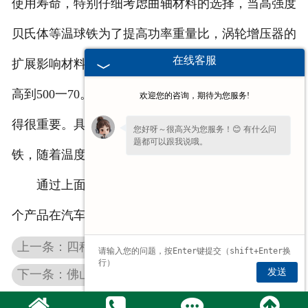
使用寿命，特别仔细考虑曲轴材料的选择，当高强度
贝氏体等温球铁为了提高功率重量比，涡轮增压器的
在线客服
扩展影响材料的设计，安装涡轮增压器排气管温度提
高到500一70。C在这种情况下，氧化和蠕变强度变
欢迎您的咨询，期待为您服务!
得很重要。具有很好的性能。在排气管中取代灰铸
您好呀～很高兴为您服务！😊 有什么问
题都可以跟我说哦。
铁，随着温度的升高，硅铝合金球铁将进一步使用。
通过上面对铸铁棒的讲解，我们应该也知道了这
个产品在汽车中的使用。
上一条：四种生产佛山灰铸铁棒的方法
发送
下一条：佛山铸铁型材在工业和农业上的应用