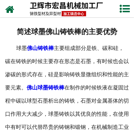
网站首页
关于我们
简述球墨佛山铸铁棒的主要优势
产品中心
球墨
佛山铸铁棒
主要组成部分是铁、碳和硅，
新闻动态
碳在铸铁的时候主要存在形态是石墨，有时候也会以
铸铁工艺
渗碳的形式存在，硅是影响铸铁显微组织和性能的主
生产设备
要元素。
佛山球墨铸铁棒
在制作的时候铁液在凝固过
联系我们
程中碳以球型石墨析出的铸铁，石墨对金属基体的切
口作用大大减少，球墨铸铁以其优良的性能，在使用
中有时可以代替昂贵的铸钢和锻钢，在机械制造工业