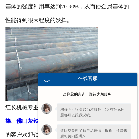
基体的强度利用率达到70-90%，从而使金属基体的
性能得到很大程度的发挥。
在线客服
欢迎您的咨询，期待为您服务!
红长机械专业从事球墨铸铁棒、铸铁型材、
佛山球铁
您好呀～很高兴为您服务！😊 有什么问
题都可以跟我说哦。
棒
、
佛山灰铁棒
的生产和销售，想了解更多详细咨询
请问您是想了解产品详情、报价，还是售
的客户欢迎锁定我们的官网，我们会在后期不断更新
后相关问题呢？