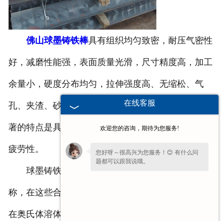
佛山球墨铸铁棒
具有组织均匀致密，耐压气密性
好，减磨性能强，表面质量光滑，尺寸精度高，加工
余量小，硬度分布均匀，拉伸强度高、无缩松、气
在线客服
孔、夹渣、砂眼等缺陷。机械性能优越，其中较为显
著的特点是具有高强度和高韧性相结合以及优良的抗
欢迎您的咨询，期待为您服务!
疲劳性。
您好呀～很高兴为您服务！😊 有什么问
题都可以跟我说哦。
球墨铸铁棒主要是由铁、碳和硅组成的合金的总
称，在这些合金中，含碳量超过在共晶温度时能保留
在奥氏体溶体中的量。