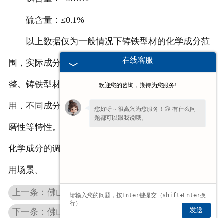
硫含量：≤0.1%
以上数据仅为一般情况下铸铁型材的化学成分范
在线客服
围，实际成分可能会根据具体生产工艺和要求有所调
整。铸铁型材的化学成分对其性能和用途起着重要作
欢迎您的咨询，期待为您服务!
用，不同成分比例会影响
佛山铸件
的硬度、强度、耐
您好呀～很高兴为您服务！😊 有什么问
题都可以跟我说哦。
磨性等特性。在实际生产中，根据具体需求可以进行
化学成分的调整和控制，以满足不同的工程要求和应
用场景。
上一条：佛山铸铁棒的性能和用途介绍
发送
下一条：佛山铸铁棒厂家分享如何把控质量